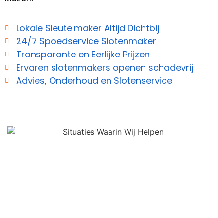
Lokale Sleutelmaker Altijd Dichtbij
24/7 Spoedservice Slotenmaker
Transparante en Eerlijke Prijzen
Ervaren slotenmakers openen schadevrij
Advies, Onderhoud en Slotenservice