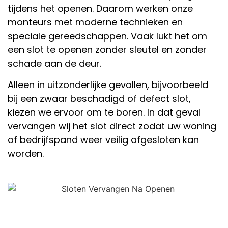
tijdens het openen. Daarom werken onze
monteurs met moderne technieken en
speciale gereedschappen. Vaak lukt het om
een slot te openen zonder sleutel en zonder
schade aan de deur.
Alleen in uitzonderlijke gevallen, bijvoorbeeld
bij een zwaar beschadigd of defect slot,
kiezen we ervoor om te boren. In dat geval
vervangen wij het slot direct zodat uw woning
of bedrijfspand weer veilig afgesloten kan
worden.