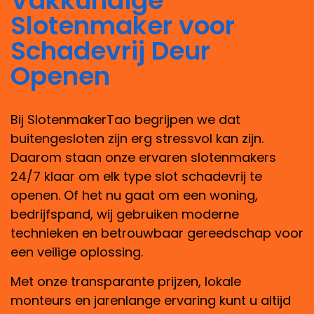
Vakkundige
Slotenmaker voor
Schadevrij Deur
Openen
Bij SlotenmakerTao begrijpen we dat
buitengesloten zijn erg stressvol kan zijn.
Daarom staan onze ervaren slotenmakers
24/7 klaar om elk type slot schadevrij te
openen. Of het nu gaat om een woning,
bedrijfspand, wij gebruiken moderne
technieken en betrouwbaar gereedschap voor
een veilige oplossing.
Met onze transparante prijzen, lokale
monteurs en jarenlange ervaring kunt u altijd