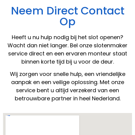
Neem Direct Contact
Op
Heeft u nu hulp nodig bij het slot openen?
Wacht dan niet langer. Bel onze slotenmaker
service direct en een ervaren monteur staat
binnen korte tijd bij u voor de deur.
Wij zorgen voor snelle hulp, een vriendelijke
aanpak en een veilige oplossing. Met onze
service bent u altijd verzekerd van een
betrouwbare partner in heel Nederland.