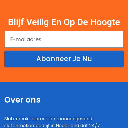
Blijf Veilig En Op De Hoogte
Abonneer Je Nu
Over ons
Slotenmakertao is een toonaangevend
slotenmakersbedrijf in Nederland dat 24/7