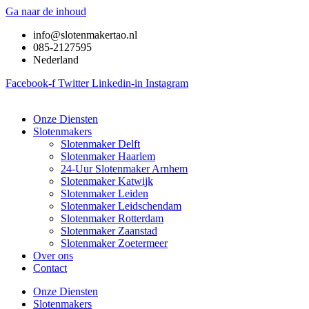
Ga naar de inhoud
info@slotenmakertao.nl
085-2127595
Nederland
Facebook-f
Twitter
Linkedin-in
Instagram
Onze Diensten
Slotenmakers
Slotenmaker Delft
Slotenmaker Haarlem
24-Uur Slotenmaker Arnhem
Slotenmaker Katwijk
Slotenmaker Leiden
Slotenmaker Leidschendam
Slotenmaker Rotterdam
Slotenmaker Zaanstad
Slotenmaker Zoetermeer
Over ons
Contact
Onze Diensten
Slotenmakers