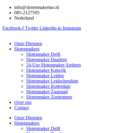
Ga
info@slotenmakertao.nl
naar
085-2127595
de
Nederland
inhoud
Facebook-f
Twitter
Linkedin-in
Instagram
Onze Diensten
Slotenmakers
Slotenmaker Delft
Slotenmaker Haarlem
24-Uur Slotenmaker Arnhem
Slotenmaker Katwijk
Slotenmaker Leiden
Slotenmaker Leidschendam
Slotenmaker Rotterdam
Slotenmaker Zaanstad
Slotenmaker Zoetermeer
Over ons
Contact
Onze Diensten
Slotenmakers
Slotenmaker Delft