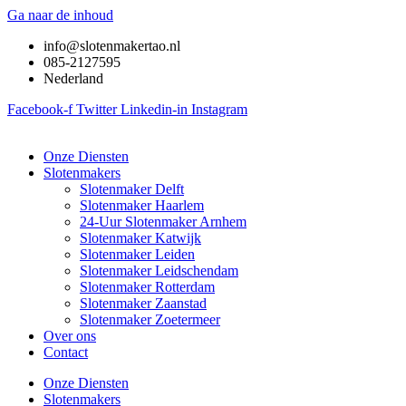
Ga naar de inhoud
info@slotenmakertao.nl
085-2127595
Nederland
Facebook-f
Twitter
Linkedin-in
Instagram
Onze Diensten
Slotenmakers
Slotenmaker Delft
Slotenmaker Haarlem
24-Uur Slotenmaker Arnhem
Slotenmaker Katwijk
Slotenmaker Leiden
Slotenmaker Leidschendam
Slotenmaker Rotterdam
Slotenmaker Zaanstad
Slotenmaker Zoetermeer
Over ons
Contact
Onze Diensten
Slotenmakers