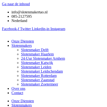
Ga naar de inhoud
info@slotenmakertao.nl
085-2127595
Nederland
Facebook-f
Twitter
Linkedin-in
Instagram
Onze Diensten
Slotenmakers
Slotenmaker Delft
Slotenmaker Haarlem
24-Uur Slotenmaker Arnhem
Slotenmaker Katwijk
Slotenmaker Leiden
Slotenmaker Leidschendam
Slotenmaker Rotterdam
Slotenmaker Zaanstad
Slotenmaker Zoetermeer
Over ons
Contact
Onze Diensten
Slotenmakers