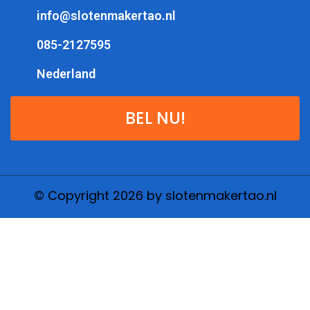
info@slotenmakertao.nl
085-2127595
Nederland
BEL NU!
© Copyright 2026 by slotenmakertao.nl