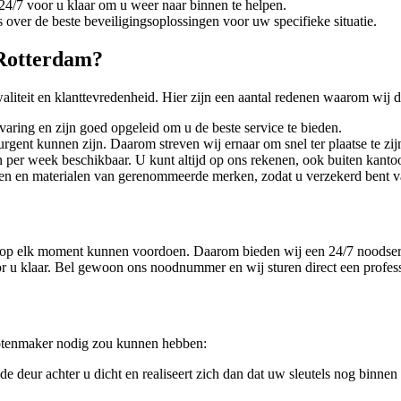
4/7 voor u klaar om u weer naar binnen te helpen.
over de beste beveiligingsoplossingen voor uw specifieke situatie.
Rotterdam?
liteit en klanttevredenheid. Hier zijn een aantal redenen waarom wij d
aring en zijn goed opgeleid om u de beste service te bieden.
rgent kunnen zijn. Daarom streven wij ernaar om snel ter plaatse te zij
 per week beschikbaar. U kunt altijd op ons rekenen, ook buiten kanto
ten en materialen van gerenommeerde merken, zodat u verzekerd bent v
h op elk moment kunnen voordoen. Daarom bieden wij een 24/7 noodserv
 voor u klaar. Bel gewoon ons noodnummer en wij sturen direct een profe
lotenmaker nodig zou kunnen hebben:
de deur achter u dicht en realiseert zich dan dat uw sleutels nog binn