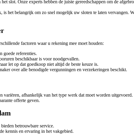
n het slot. Onze experts hebben de juiste gereedschappen om de afgebroke
 is het belangrijk om zo snel mogelijk uw sloten te laten vervangen. W
er
rschillende factoren waar u rekening mee moet houden:
n goede referenties.
ooruren beschikbaar is voor noodgevallen.
maar let op dat goedkoop niet altijd de beste keuze is.
maker over alle benodigde vergunningen en verzekeringen beschikt.
variëren, afhankelijk van het type werk dat moet worden uitgevoerd. V
parante offerte geven.
rdam
n bieden betrouwbare service.
e kennis en ervaring in het vakgebied.