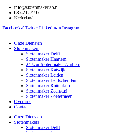
Ga
info@slotenmakertao.nl
naar
085-2127595
de
Nederland
inhoud
Facebook-f
Twitter
Linkedin-in
Instagram
Onze Diensten
Slotenmakers
Slotenmaker Delft
Slotenmaker Haarlem
24-Uur Slotenmaker Arnhem
Slotenmaker Katwijk
Slotenmaker Leiden
Slotenmaker Leidschendam
Slotenmaker Rotterdam
Slotenmaker Zaanstad
Slotenmaker Zoetermeer
Over ons
Contact
Onze Diensten
Slotenmakers
Slotenmaker Delft