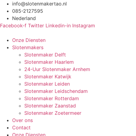
Ga
info@slotenmakertao.nl
naar
085-2127595
de
Nederland
inhoud
Facebook-f
Twitter
Linkedin-in
Instagram
Onze Diensten
Slotenmakers
Slotenmaker Delft
Slotenmaker Haarlem
24-Uur Slotenmaker Arnhem
Slotenmaker Katwijk
Slotenmaker Leiden
Slotenmaker Leidschendam
Slotenmaker Rotterdam
Slotenmaker Zaanstad
Slotenmaker Zoetermeer
Over ons
Contact
Onze Diensten