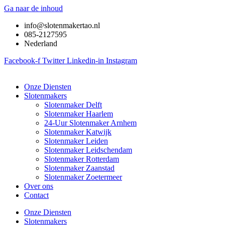
Ga naar de inhoud
info@slotenmakertao.nl
085-2127595
Nederland
Facebook-f
Twitter
Linkedin-in
Instagram
Onze Diensten
Slotenmakers
Slotenmaker Delft
Slotenmaker Haarlem
24-Uur Slotenmaker Arnhem
Slotenmaker Katwijk
Slotenmaker Leiden
Slotenmaker Leidschendam
Slotenmaker Rotterdam
Slotenmaker Zaanstad
Slotenmaker Zoetermeer
Over ons
Contact
Onze Diensten
Slotenmakers