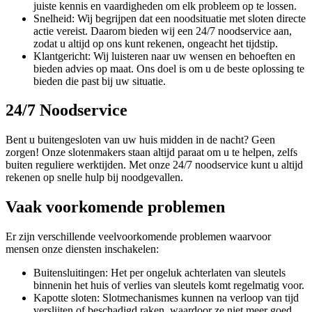
juiste kennis en vaardigheden om elk probleem op te lossen.
Snelheid: Wij begrijpen dat een noodsituatie met sloten directe
actie vereist. Daarom bieden wij een 24/7 noodservice aan,
zodat u altijd op ons kunt rekenen, ongeacht het tijdstip.
Klantgericht: Wij luisteren naar uw wensen en behoeften en
bieden advies op maat. Ons doel is om u de beste oplossing te
bieden die past bij uw situatie.
24/7 Noodservice
Bent u buitengesloten van uw huis midden in de nacht? Geen
zorgen! Onze slotenmakers staan altijd paraat om u te helpen, zelfs
buiten reguliere werktijden. Met onze 24/7 noodservice kunt u altijd
rekenen op snelle hulp bij noodgevallen.
Vaak voorkomende problemen
Er zijn verschillende veelvoorkomende problemen waarvoor
mensen onze diensten inschakelen:
Buitensluitingen: Het per ongeluk achterlaten van sleutels
binnenin het huis of verlies van sleutels komt regelmatig voor.
Kapotte sloten: Slotmechanismes kunnen na verloop van tijd
verslijten of beschadigd raken, waardoor ze niet meer goed