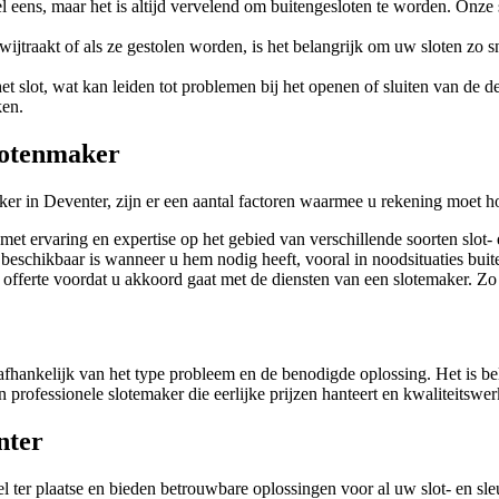
 eens, maar het is altijd vervelend om buitengesloten te worden. Onze
 kwijtraakt of als ze gestolen worden, is het belangrijk om uw sloten z
et slot, wat kan leiden tot problemen bij het openen of sluiten van de 
ken.
slotenmaker
er in Deventer, zijn er een aantal factoren waarmee u rekening moet h
met ervaring en expertise op het gebied van verschillende soorten slot-
beschikbaar is wanneer u hem nodig heeft, vooral in noodsituaties buite
ke offerte voordat u akkoord gaat met de diensten van een slotemaker. Z
fhankelijk van het type probleem en de benodigde oplossing. Het is be
 professionele slotemaker die eerlijke prijzen hanteert en kwaliteitswerk
nter
l ter plaatse en bieden betrouwbare oplossingen voor al uw slot- en sl