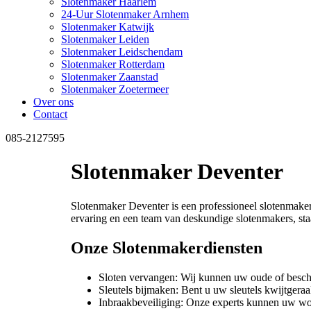
Slotenmaker Haarlem
24-Uur Slotenmaker Arnhem
Slotenmaker Katwijk
Slotenmaker Leiden
Slotenmaker Leidschendam
Slotenmaker Rotterdam
Slotenmaker Zaanstad
Slotenmaker Zoetermeer
Over ons
Contact
085-2127595
Slotenmaker Deventer
Slotenmaker Deventer is een professioneel slotenmaker
ervaring en een team van deskundige slotenmakers, staa
Onze Slotenmakerdiensten
Sloten vervangen: Wij kunnen uw oude of bescha
Sleutels bijmaken: Bent u uw sleutels kwijtgera
Inbraakbeveiliging: Onze experts kunnen uw wo