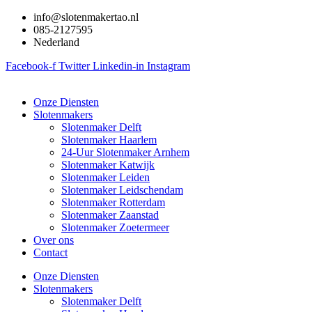
Ga
info@slotenmakertao.nl
naar
085-2127595
de
Nederland
inhoud
Facebook-f
Twitter
Linkedin-in
Instagram
Onze Diensten
Slotenmakers
Slotenmaker Delft
Slotenmaker Haarlem
24-Uur Slotenmaker Arnhem
Slotenmaker Katwijk
Slotenmaker Leiden
Slotenmaker Leidschendam
Slotenmaker Rotterdam
Slotenmaker Zaanstad
Slotenmaker Zoetermeer
Over ons
Contact
Onze Diensten
Slotenmakers
Slotenmaker Delft