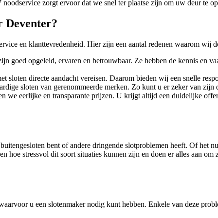
oodservice zorgt ervoor dat we snel ter plaatse zijn om uw deur te op
r Deventer?
ervice en klanttevredenheid. Hier zijn een aantal redenen waarom wij d
ijn goed opgeleid, ervaren en betrouwbaar. Ze hebben de kennis en vaa
met sloten directe aandacht vereisen. Daarom bieden wij een snelle res
ardige sloten van gerenommeerde merken. Zo kunt u er zeker van zijn 
n we eerlijke en transparante prijzen. U krijgt altijd een duidelijke off
uitengesloten bent of andere dringende slotproblemen heeft. Of het nu d
en hoe stressvol dit soort situaties kunnen zijn en doen er alles aan om
waarvoor u een slotenmaker nodig kunt hebben. Enkele van deze probl