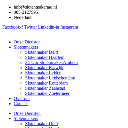
Ga
info@slotenmakertao.nl
naar
085-2127595
de
Nederland
inhoud
Facebook-f
Twitter
Linkedin-in
Instagram
Onze Diensten
Slotenmakers
Slotenmaker Delft
Slotenmaker Haarlem
24-Uur Slotenmaker Arnhem
Slotenmaker Katwijk
Slotenmaker Leiden
Slotenmaker Leidschendam
Slotenmaker Rotterdam
Slotenmaker Zaanstad
Slotenmaker Zoetermeer
Over ons
Contact
Onze Diensten
Slotenmakers
Slotenmaker Delft