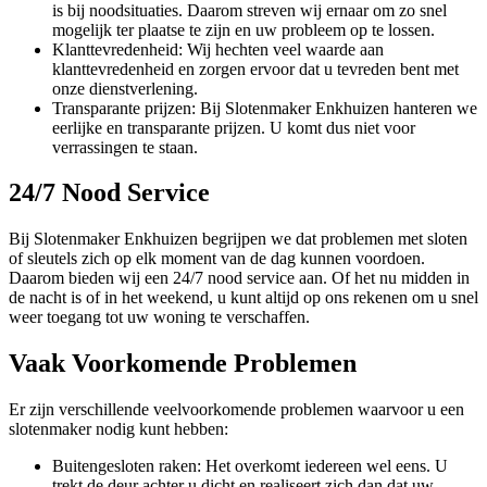
is bij noodsituaties. Daarom streven wij ernaar om zo snel
mogelijk ter plaatse te zijn en uw probleem op te lossen.
Klanttevredenheid: Wij hechten veel waarde aan
klanttevredenheid en zorgen ervoor dat u tevreden bent met
onze dienstverlening.
Transparante prijzen: Bij Slotenmaker Enkhuizen hanteren we
eerlijke en transparante prijzen. U komt dus niet voor
verrassingen te staan.
24/7 Nood Service
Bij Slotenmaker Enkhuizen begrijpen we dat problemen met sloten
of sleutels zich op elk moment van de dag kunnen voordoen.
Daarom bieden wij een 24/7 nood service aan. Of het nu midden in
de nacht is of in het weekend, u kunt altijd op ons rekenen om u snel
weer toegang tot uw woning te verschaffen.
Vaak Voorkomende Problemen
Er zijn verschillende veelvoorkomende problemen waarvoor u een
slotenmaker nodig kunt hebben:
Buitengesloten raken: Het overkomt iedereen wel eens. U
trekt de deur achter u dicht en realiseert zich dan dat uw