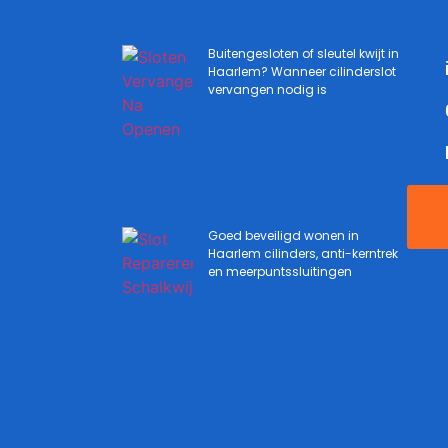
Buitengesloten of sleutel kwijt in
Haarlem? Wanneer cilinderslot
vervangen nodig is
Goed beveiligd wonen in
Haarlem cilinders, anti-kerntrek
en meerpuntssluitingen