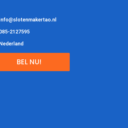
info@slotenmakertao.nl
085-2127595
Nederland
BEL NU!