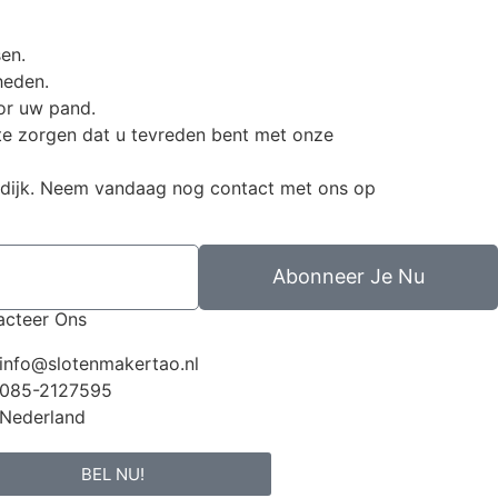
sen.
heden.
or uw pand.
 te zorgen dat u tevreden bent met onze
rsdijk. Neem vandaag nog contact met ons op
Abonneer Je Nu
acteer Ons
info@slotenmakertao.nl
085-2127595
Nederland
BEL NU!