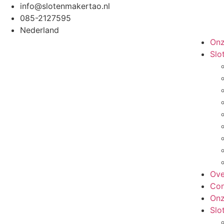
info@slotenmakertao.nl
085-2127595
Nederland
Onz
Slo
Ove
Con
Onz
Slo