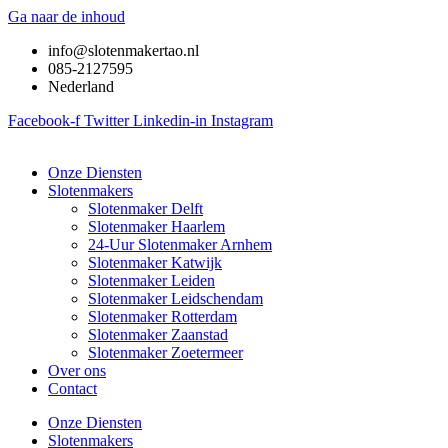
Ga naar de inhoud
info@slotenmakertao.nl
085-2127595
Nederland
Facebook-f
Twitter
Linkedin-in
Instagram
Onze Diensten
Slotenmakers
Slotenmaker Delft
Slotenmaker Haarlem
24-Uur Slotenmaker Arnhem
Slotenmaker Katwijk
Slotenmaker Leiden
Slotenmaker Leidschendam
Slotenmaker Rotterdam
Slotenmaker Zaanstad
Slotenmaker Zoetermeer
Over ons
Contact
Onze Diensten
Slotenmakers