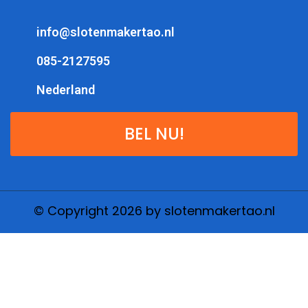
info@slotenmakertao.nl
085-2127595
Nederland
BEL NU!
© Copyright 2026 by slotenmakertao.nl