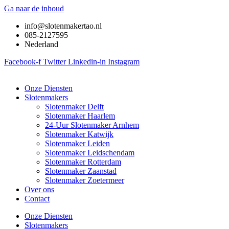
Ga naar de inhoud
info@slotenmakertao.nl
085-2127595
Nederland
Facebook-f
Twitter
Linkedin-in
Instagram
Onze Diensten
Slotenmakers
Slotenmaker Delft
Slotenmaker Haarlem
24-Uur Slotenmaker Arnhem
Slotenmaker Katwijk
Slotenmaker Leiden
Slotenmaker Leidschendam
Slotenmaker Rotterdam
Slotenmaker Zaanstad
Slotenmaker Zoetermeer
Over ons
Contact
Onze Diensten
Slotenmakers