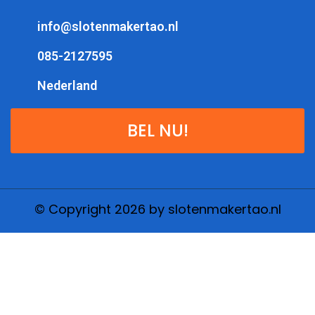
info@slotenmakertao.nl
085-2127595
Nederland
BEL NU!
© Copyright 2026 by slotenmakertao.nl