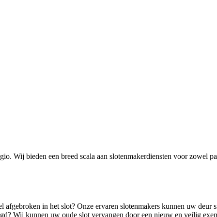
io. Wij bieden een breed scala aan slotenmakerdiensten voor zowel part
tel afgebroken in het slot? Onze ervaren slotenmakers kunnen uw deur 
digd? Wij kunnen uw oude slot vervangen door een nieuw en veilig exem