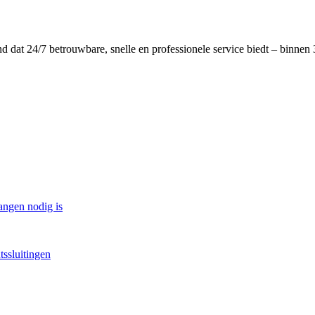
dat 24/7 betrouwbare, snelle en professionele service biedt – binnen 3
angen nodig is
tssluitingen