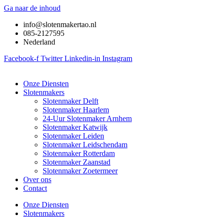
Ga naar de inhoud
info@slotenmakertao.nl
085-2127595
Nederland
Facebook-f
Twitter
Linkedin-in
Instagram
Onze Diensten
Slotenmakers
Slotenmaker Delft
Slotenmaker Haarlem
24-Uur Slotenmaker Arnhem
Slotenmaker Katwijk
Slotenmaker Leiden
Slotenmaker Leidschendam
Slotenmaker Rotterdam
Slotenmaker Zaanstad
Slotenmaker Zoetermeer
Over ons
Contact
Onze Diensten
Slotenmakers