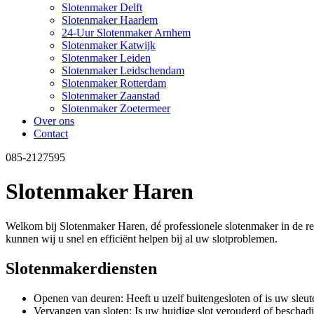
Slotenmaker Delft
Slotenmaker Haarlem
24-Uur Slotenmaker Arnhem
Slotenmaker Katwijk
Slotenmaker Leiden
Slotenmaker Leidschendam
Slotenmaker Rotterdam
Slotenmaker Zaanstad
Slotenmaker Zoetermeer
Over ons
Contact
085-2127595
Slotenmaker Haren
Welkom bij Slotenmaker Haren, dé professionele slotenmaker in de reg
kunnen wij u snel en efficiënt helpen bij al uw slotproblemen.
Slotenmakerdiensten
Openen van deuren: Heeft u uzelf buitengesloten of is uw sleu
Vervangen van sloten: Is uw huidige slot verouderd of bescha