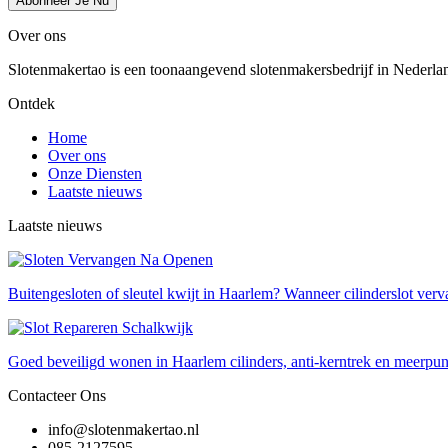
Abonneer Je Nu
Over ons
Slotenmakertao is een toonaangevend slotenmakersbedrijf in Nederland 
Ontdek
Home
Over ons
Onze Diensten
Laatste nieuws
Laatste nieuws
Buitengesloten of sleutel kwijt in Haarlem? Wanneer cilinderslot verv
Goed beveiligd wonen in Haarlem cilinders, anti-kerntrek en meerpun
Contacteer Ons
info@slotenmakertao.nl
085-2127595