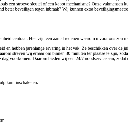
 zoals een stroeve sleutel of een kapot mechanisme? Onze vakmensen 
nd beter beveiligen tegen inbraak? Wij kunnen extra beveiligingsmaatrege
enheid centraal. Hier zijn een aantal redenen waarom u voor ons zou m
id en hebben jarenlange ervaring in het vak. Ze beschikken over de jui
Daarom streven wij ernaar om binnen 30 minuten ter plaatse te zijn, zod
dag voorkomen. Daarom bieden wij een 24/7 noodservice aan, zodat u al
lp kunt inschakelen:
er