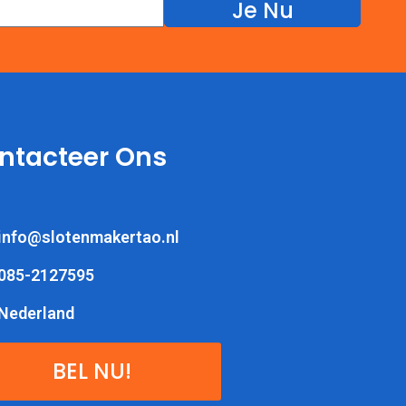
Je Nu
ntacteer Ons
info@slotenmakertao.nl
085-2127595
Nederland
BEL NU!