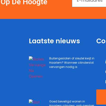
En Op De Hoogte
Laatste nieuws
Co
Buitengesloten of sleutel kwijt in
Haarlem? Wanneer cilinderslot
vervangen nodig is
Goed beveiligd wonen in
Haarlem cilinders, anti-kerntrek