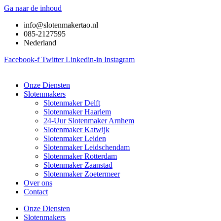
Ga naar de inhoud
info@slotenmakertao.nl
085-2127595
Nederland
Facebook-f
Twitter
Linkedin-in
Instagram
Onze Diensten
Slotenmakers
Slotenmaker Delft
Slotenmaker Haarlem
24-Uur Slotenmaker Arnhem
Slotenmaker Katwijk
Slotenmaker Leiden
Slotenmaker Leidschendam
Slotenmaker Rotterdam
Slotenmaker Zaanstad
Slotenmaker Zoetermeer
Over ons
Contact
Onze Diensten
Slotenmakers