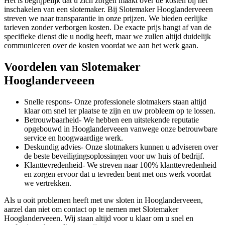
Het is begrijpelijk dat u zich zorgen maakt over de kosten bij het
inschakelen van een slotemaker. Bij Slotemaker Hooglanderveeen
streven we naar transparantie in onze prijzen. We bieden eerlijke
tarieven zonder verborgen kosten. De exacte prijs hangt af van de
specifieke dienst die u nodig heeft, maar we zullen altijd duidelijk
communiceren over de kosten voordat we aan het werk gaan.
Voordelen van Slotemaker
Hooglanderveeen
Snelle respons- Onze professionele slotmakers staan ​​altijd
klaar om snel ter plaatse te zijn en uw probleem op te lossen.
Betrouwbaarheid- We hebben een uitstekende reputatie
opgebouwd in Hooglanderveeen vanwege onze betrouwbare
service en hoogwaardige werk.
Deskundig advies- Onze slotmakers kunnen u adviseren over
de beste beveiligingsoplossingen voor uw huis of bedrijf.
Klanttevredenheid- We streven naar 100% klanttevredenheid
en zorgen ervoor dat u tevreden bent met ons werk voordat
we vertrekken.
Als u ooit problemen heeft met uw sloten in Hooglanderveeen,
aarzel dan niet om contact op te nemen met Slotemaker
Hooglanderveeen. Wij staan ​​altijd voor u klaar om u snel en