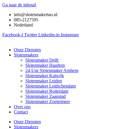
Ga naar de inhoud
info@slotenmakertao.nl
085-2127595
Nederland
Facebook-f
Twitter
Linkedin-in
Instagram
Onze Diensten
Slotenmakers
Slotenmaker Delft
Slotenmaker Haarlem
24-Uur Slotenmaker Arnhem
Slotenmaker Katwijk
Slotenmaker Leiden
Slotenmaker Leidschendam
Slotenmaker Rotterdam
Slotenmaker Zaanstad
Slotenmaker Zoetermeer
Over ons
Contact
Onze Diensten
Slotenmakers