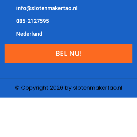
info@slotenmakertao.nl
085-2127595
Nederland
BEL NU!
© Copyright 2026 by slotenmakertao.nl