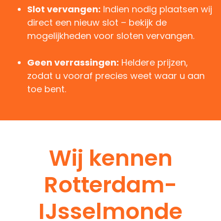
Slot vervangen:
Indien nodig plaatsen wij
direct een nieuw slot – bekijk de
mogelijkheden voor sloten vervangen.
Geen verrassingen:
Heldere prijzen,
zodat u vooraf precies weet waar u aan
toe bent.
Wij kennen
Rotterdam-
IJsselmonde