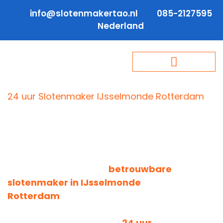
info@slotenmakertao.nl
085-2127595
Nederland
24 uur Slotenmaker IJsselmonde Rotterdam
Goedkope Slotenmaker
IJsselmonde Rotterdam
SlotenmakerTao is uw
betrouwbare
slotenmaker in IJsselmonde
Rotterdam
, gespecialiseerd in het
herstellen en beveiligen van woningen en
bedrijfspanden. Met onze
24 uur