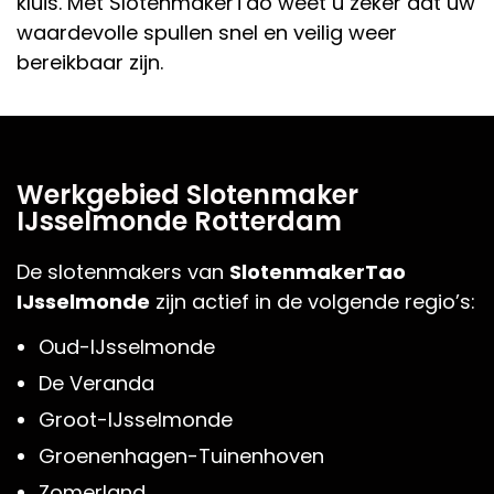
kluis
. Met
SlotenmakerTao
weet u zeker dat uw
waardevolle spullen snel en veilig weer
bereikbaar zijn.
Werkgebied Slotenmaker
IJsselmonde Rotterdam
De slotenmakers van
SlotenmakerTao
IJsselmonde
zijn actief in de volgende regio’s:
Oud-IJsselmonde
De Veranda
Groot-IJsselmonde
Groenenhagen-Tuinenhoven
Zomerland