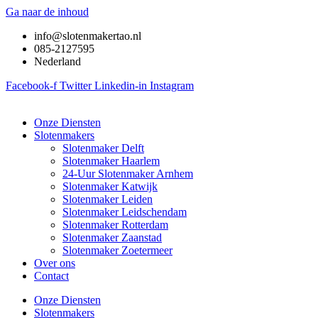
Ga naar de inhoud
info@slotenmakertao.nl
085-2127595
Nederland
Facebook-f
Twitter
Linkedin-in
Instagram
Onze Diensten
Slotenmakers
Slotenmaker Delft
Slotenmaker Haarlem
24-Uur Slotenmaker Arnhem
Slotenmaker Katwijk
Slotenmaker Leiden
Slotenmaker Leidschendam
Slotenmaker Rotterdam
Slotenmaker Zaanstad
Slotenmaker Zoetermeer
Over ons
Contact
Onze Diensten
Slotenmakers