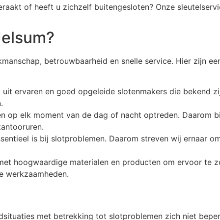
geraakt of heeft u zichzelf buitengesloten? Onze sleutelserv
Jelsum?
kmanschap, betrouwbaarheid en snelle service. Hier zijn e
t uit ervaren en goed opgeleide slotenmakers die bekend z
.
n op elk moment van de dag of nacht optreden. Daarom bi
kantooruren.
essentieel is bij slotproblemen. Daarom streven wij ernaar o
n met hoogwaardige materialen en producten om ervoor te zo
nze werkzaamheden.
situaties met betrekking tot slotproblemen zich niet bepe