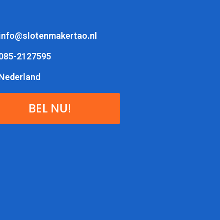
info@slotenmakertao.nl
085-2127595
Nederland
BEL NU!