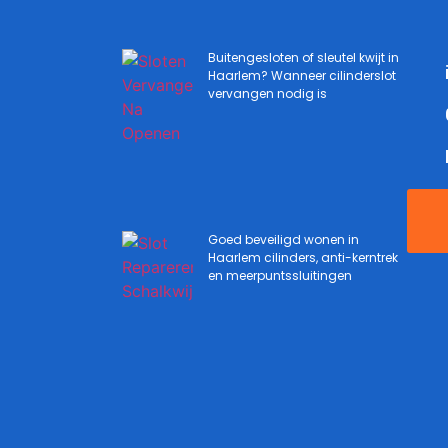
Buitengesloten of sleutel kwijt in
Haarlem? Wanneer cilinderslot
vervangen nodig is
Goed beveiligd wonen in
Haarlem cilinders, anti-kerntrek
en meerpuntssluitingen