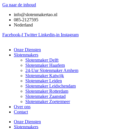
Ga naar de inhoud
info@slotenmakertao.nl
085-2127595
Nederland
Facebook-f
Twitter
Linkedin-in
Instagram
Onze Diensten
Slotenmakers
Slotenmaker Delft
Slotenmaker Haarlem
24-Uur Slotenmaker Arnhem
Slotenmaker Katwijk
Slotenmaker Leiden
Slotenmaker Leidschendam
Slotenmaker Rotterdam
Slotenmaker Zaanstad
Slotenmaker Zoetermeer
Over ons
Contact
Onze Diensten
Slotenmakers