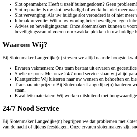
Slot openmaken: Heeft u uzelf buitengesloten? Geen probleem!
Slot reparatie: Is uw slot beschadigd of werkt het niet meer na
Slot vervanging: Als uw huidige slot verouderd is of niet meer
Inbraakpreventie: Wilt u uw woning beter beveiligen tegen in
Advies en beveiligingsscan: Onze slotenmakers kunnen u voorz
beveiligingsscan uitvoeren om zwakke plekken in uw huidige bev
Waarom Wij?
Bij Slotenmaker Langedijke(n) streven we altijd naar de hoogste kwal
Ervaren vakmensen: Ons team bestaat uit ervaren en gecertifice
Snelle respons: Met onze 24/7 nood service staan wij altijd para
Klantgericht: Wij luisteren naar uw wensen en behoeften en bie
Transparante prijzen: Bij Slotemaker Langedijke(n) hanteren we e
staan.
Kwaliteitsmaterialen: Wij werken uitsluitend met hoogwaardig
24/7 Nood Service
Bij Slotenmaker Langedijke(n) begrijpen we dat problemen met sloten 
van de nacht of tijdens feestdagen. Onze ervaren slotenmakers zijn sne