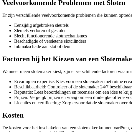
Veelvoorkomende Problemen met Sloten
Er zijn verschillende veelvoorkomende problemen die kunnen optreden
Eenzijdig afgebroken sleutels
Sleutels verloren of gestolen
Slecht functionerende slotmechanismes
Beschadigde of versletene slotcilinders
Inbraakschade aan slot of deur
Factoren bij het Kiezen van een Slotemak
Wanneer u een slotemaker kiest, zijn er verschillende factoren waar
Ervaring en expertise: Kies voor een slotemaker met ruime erva
Beschikbaarheid: Controleer of de slotemaker 24/7 beschikbaar 
Reputatie: Lees beoordelingen en recensies om een idee te krijg
Prijzen: Vergelijk prijzen en vraag om een duidelijke offerte v
Licenties en certificering: Zorg ervoor dat de slotemaker over d
Kosten
De kosten voor het inschakelen van een slotemaker kunnen variëren, afh