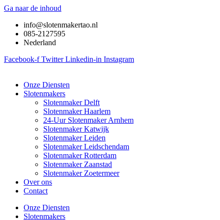
Ga naar de inhoud
info@slotenmakertao.nl
085-2127595
Nederland
Facebook-f
Twitter
Linkedin-in
Instagram
Onze Diensten
Slotenmakers
Slotenmaker Delft
Slotenmaker Haarlem
24-Uur Slotenmaker Arnhem
Slotenmaker Katwijk
Slotenmaker Leiden
Slotenmaker Leidschendam
Slotenmaker Rotterdam
Slotenmaker Zaanstad
Slotenmaker Zoetermeer
Over ons
Contact
Onze Diensten
Slotenmakers