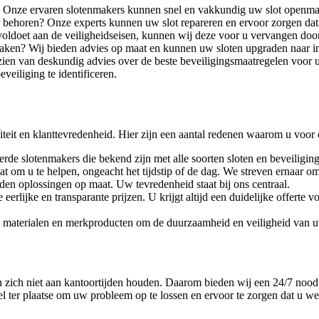
 Onze ervaren slotenmakers kunnen snel en vakkundig uw slot openmak
ar behoren? Onze experts kunnen uw slot repareren en ervoor zorgen dat
 voldoet aan de veiligheidseisen, kunnen wij deze voor u vervangen doo
braken? Wij bieden advies op maat en kunnen uw sloten upgraden naar i
ien van deskundig advies over de beste beveiligingsmaatregelen voor 
eiliging te identificeren.
iteit en klanttevredenheid. Hier zijn een aantal redenen waarom u voor
erde slotenmakers die bekend zijn met alle soorten sloten en beveiligin
at om u te helpen, ongeacht het tijdstip of de dag. We streven ernaar om
den oplossingen op maat. Uw tevredenheid staat bij ons centraal.
erlijke en transparante prijzen. U krijgt altijd een duidelijke offerte 
e materialen en merkproducten om de duurzaamheid en veiligheid van u
zich niet aan kantoortijden houden. Daarom bieden wij een 24/7 nood se
l ter plaatse om uw probleem op te lossen en ervoor te zorgen dat u wee