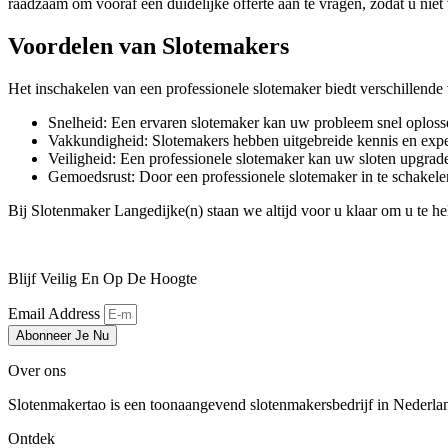
raadzaam om vooraf een duidelijke offerte aan te vragen, zodat u niet
Voordelen van Slotemakers
Het inschakelen van een professionele slotemaker biedt verschillende
Snelheid: Een ervaren slotemaker kan uw probleem snel oploss
Vakkundigheid: Slotemakers hebben uitgebreide kennis en exper
Veiligheid: Een professionele slotemaker kan uw sloten upgrad
Gemoedsrust: Door een professionele slotemaker in te schakele
Bij Slotenmaker Langedijke(n) staan we altijd voor u klaar om u te 
Blijf Veilig En Op De Hoogte
Email Address
Abonneer Je Nu
Over ons
Slotenmakertao is een toonaangevend slotenmakersbedrijf in Nederland 
Ontdek