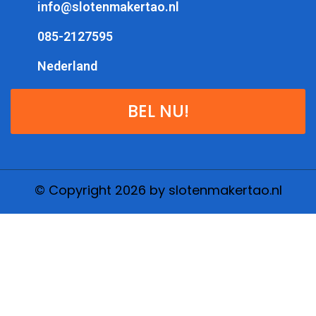
info@slotenmakertao.nl
085-2127595
Nederland
BEL NU!
© Copyright 2026 by slotenmakertao.nl