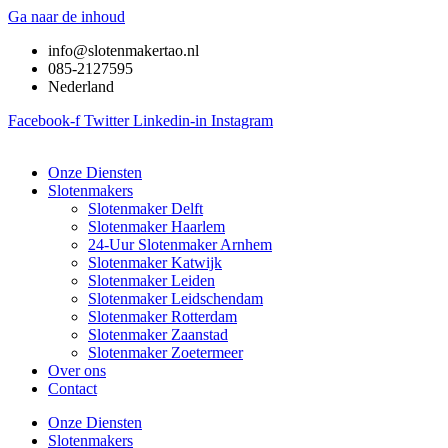
Ga naar de inhoud
info@slotenmakertao.nl
085-2127595
Nederland
Facebook-f
Twitter
Linkedin-in
Instagram
Onze Diensten
Slotenmakers
Slotenmaker Delft
Slotenmaker Haarlem
24-Uur Slotenmaker Arnhem
Slotenmaker Katwijk
Slotenmaker Leiden
Slotenmaker Leidschendam
Slotenmaker Rotterdam
Slotenmaker Zaanstad
Slotenmaker Zoetermeer
Over ons
Contact
Onze Diensten
Slotenmakers