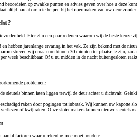
and beoordelen op zwakke punten en advies geven over hoe u deze kun
at altijd paraat om u te helpen bij het openmaken van uw deur zonder 
cht?
ttevredenheid. Hier zijn een paar redenen waarom wij de beste keuze zi
 en hebben jarenlange ervaring in het vak. Ze zijn bekend met de nieuw
. Daarom streven wij ernaar om binnen 30 minuten ter plaatse te zijn, zo
er week beschikbaar. Of u nu midden in de nacht buitengesloten raakt o
lvoorkomende problemen:
de sleutels binnen laten liggen terwijl de deur achter u dichtvalt. G
f beschadigd raken door pogingen tot inbraak. Wij kunnen uw kapotte s
s verliezen of kwijtraken. Onze slotenmakers kunnen nieuwe sleutels m
er
n aantal factoren waar u rekening mee moet houden: