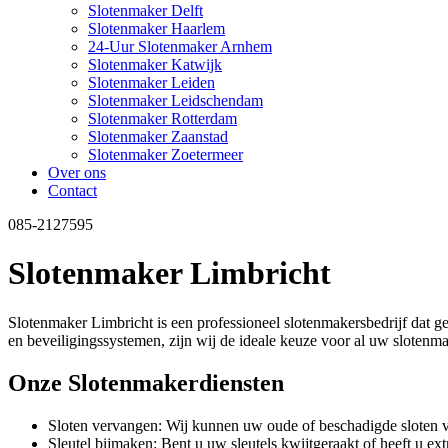
Slotenmaker Delft
Slotenmaker Haarlem
24-Uur Slotenmaker Arnhem
Slotenmaker Katwijk
Slotenmaker Leiden
Slotenmaker Leidschendam
Slotenmaker Rotterdam
Slotenmaker Zaanstad
Slotenmaker Zoetermeer
Over ons
Contact
085-2127595
Slotenmaker Limbricht
Slotenmaker Limbricht is een professioneel slotenmakersbedrijf dat ge
en beveiligingssystemen, zijn wij de ideale keuze voor al uw sloten
Onze Slotenmakerdiensten
Sloten vervangen: Wij kunnen uw oude of beschadigde sloten v
Sleutel bijmaken: Bent u uw sleutels kwijtgeraakt of heeft u e