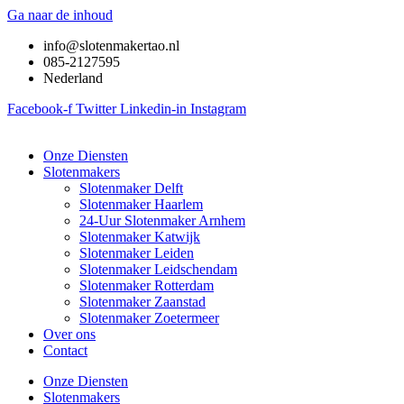
Ga naar de inhoud
info@slotenmakertao.nl
085-2127595
Nederland
Facebook-f
Twitter
Linkedin-in
Instagram
Onze Diensten
Slotenmakers
Slotenmaker Delft
Slotenmaker Haarlem
24-Uur Slotenmaker Arnhem
Slotenmaker Katwijk
Slotenmaker Leiden
Slotenmaker Leidschendam
Slotenmaker Rotterdam
Slotenmaker Zaanstad
Slotenmaker Zoetermeer
Over ons
Contact
Onze Diensten
Slotenmakers