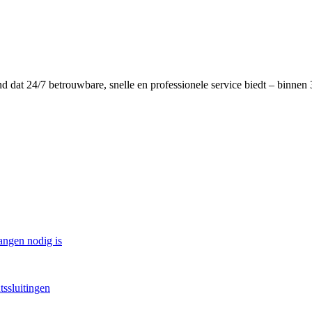
dat 24/7 betrouwbare, snelle en professionele service biedt – binnen 3
angen nodig is
tssluitingen