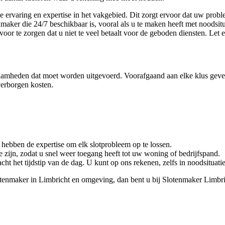
 ervaring en expertise in het vakgebied. Dit zorgt ervoor dat uw proble
maker die 24/7 beschikbaar is, vooral als u te maken heeft met noodsitua
oor te zorgen dat u niet te veel betaalt voor de geboden diensten. Let e
amheden dat moet worden uitgevoerd. Voorafgaand aan elke klus geven w
 verborgen kosten.
 hebben de expertise om elk slotprobleem op te lossen.
e zijn, zodat u snel weer toegang heeft tot uw woning of bedrijfspand.
cht het tijdstip van de dag. U kunt op ons rekenen, zelfs in noodsituati
otenmaker in Limbricht en omgeving, dan bent u bij Slotenmaker Limbri