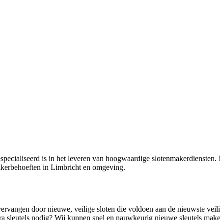
specialiseerd is in het leveren van hoogwaardige slotenmakerdiensten. M
makerbehoeften in Limbricht en omgeving.
ervangen door nieuwe, veilige sloten die voldoen aan de nieuwste vei
xtra sleutels nodig? Wij kunnen snel en nauwkeurig nieuwe sleutels mak