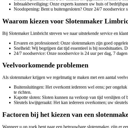
Inbraakbeveiliging: Onze experts kunnen uw huis of bedrijfsp
Noodopening: Bent u buitengesloten? Onze 24/7 noodservice sta
Waarom kiezen voor Slotenmaker Limbri
Bij Slotemaker Limbricht streven we naar uitstekende service en klan
Ervaren en professioneel: Onze slotenmakers zijn goed opgeleid
Snelheid: Wij begrijpen dat tijd essentieel is bij noodsituaties
24/7 noodservice: Onze noodservice is 24 uur per dag, 7 dagen p
Veelvoorkomende problemen
Als slotenmaker krijgen we regelmatig te maken met een aantal vee
Buitensluitingen: Het overkomt iedereen wel eens; per ongeluk 
te richten.
Kapotte sloten: Sloten kunnen na verloop van tijd verslijten o
Sleutels kwijtgeraakt: Het kan iedereen overkomen; uw sleutel
Factoren bij het kiezen van een slotenmak
Wanneer u op zoek bent naar een betrouwbare slotenmaker, zijn er ee