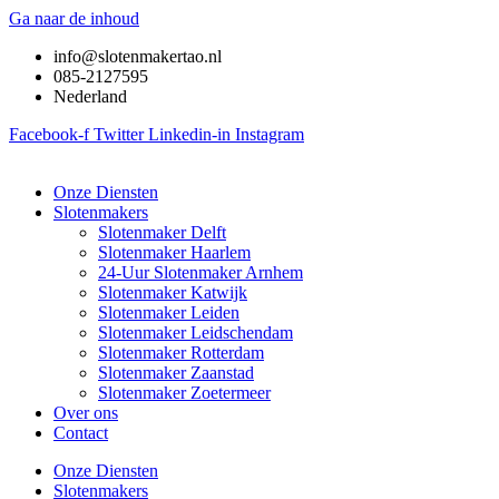
Ga naar de inhoud
info@slotenmakertao.nl
085-2127595
Nederland
Facebook-f
Twitter
Linkedin-in
Instagram
Onze Diensten
Slotenmakers
Slotenmaker Delft
Slotenmaker Haarlem
24-Uur Slotenmaker Arnhem
Slotenmaker Katwijk
Slotenmaker Leiden
Slotenmaker Leidschendam
Slotenmaker Rotterdam
Slotenmaker Zaanstad
Slotenmaker Zoetermeer
Over ons
Contact
Onze Diensten
Slotenmakers