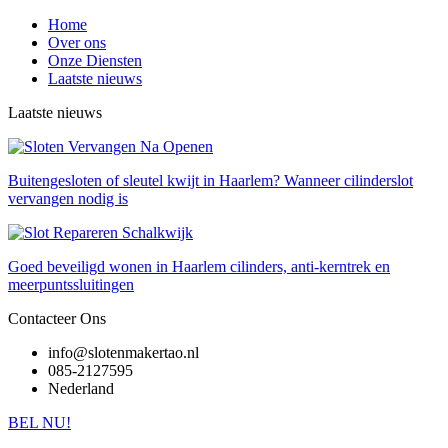
Home
Over ons
Onze Diensten
Laatste nieuws
Laatste nieuws
Buitengesloten of sleutel kwijt in Haarlem? Wanneer cilinderslot
vervangen nodig is
Goed beveiligd wonen in Haarlem cilinders, anti-kerntrek en
meerpuntssluitingen
Contacteer Ons
info@slotenmakertao.nl
085-2127595
Nederland
BEL NU!