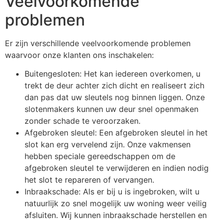
Veelvoorkomende
problemen
Er zijn verschillende veelvoorkomende problemen
waarvoor onze klanten ons inschakelen:
Buitengesloten: Het kan iedereen overkomen, u
trekt de deur achter zich dicht en realiseert zich
dan pas dat uw sleutels nog binnen liggen. Onze
slotenmakers kunnen uw deur snel openmaken
zonder schade te veroorzaken.
Afgebroken sleutel: Een afgebroken sleutel in het
slot kan erg vervelend zijn. Onze vakmensen
hebben speciale gereedschappen om de
afgebroken sleutel te verwijderen en indien nodig
het slot te repareren of vervangen.
Inbraakschade: Als er bij u is ingebroken, wilt u
natuurlijk zo snel mogelijk uw woning weer veilig
afsluiten. Wij kunnen inbraakschade herstellen en