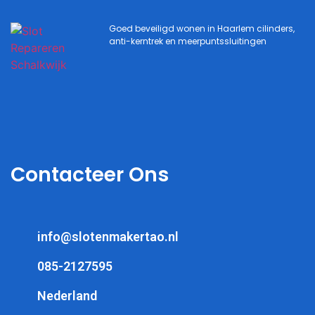
Goed beveiligd wonen in Haarlem cilinders,
anti-kerntrek en meerpuntssluitingen
Contacteer Ons
info@slotenmakertao.nl
085-2127595
Nederland