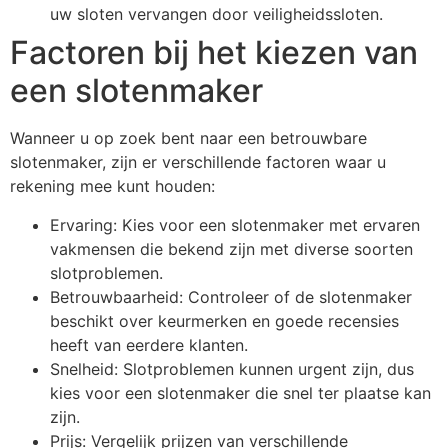
uw sloten vervangen door veiligheidssloten.
Factoren bij het kiezen van
een slotenmaker
Wanneer u op zoek bent naar een betrouwbare
slotenmaker, zijn er verschillende factoren waar u
rekening mee kunt houden:
Ervaring: Kies voor een slotenmaker met ervaren
vakmensen die bekend zijn met diverse soorten
slotproblemen.
Betrouwbaarheid: Controleer of de slotenmaker
beschikt over keurmerken en goede recensies
heeft van eerdere klanten.
Snelheid: Slotproblemen kunnen urgent zijn, dus
kies voor een slotenmaker die snel ter plaatse kan
zijn.
Prijs: Vergelijk prijzen van verschillende