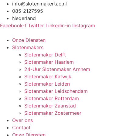
Ga
info@slotenmakertao.nl
naar
085-2127595
de
Nederland
inhoud
Facebook-f
Twitter
Linkedin-in
Instagram
Onze Diensten
Slotenmakers
Slotenmaker Delft
Slotenmaker Haarlem
24-Uur Slotenmaker Arnhem
Slotenmaker Katwijk
Slotenmaker Leiden
Slotenmaker Leidschendam
Slotenmaker Rotterdam
Slotenmaker Zaanstad
Slotenmaker Zoetermeer
Over ons
Contact
Onze Diensten