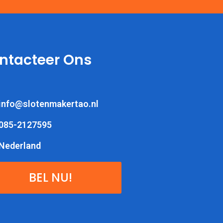
ntacteer Ons
info@slotenmakertao.nl
085-2127595
Nederland
BEL NU!