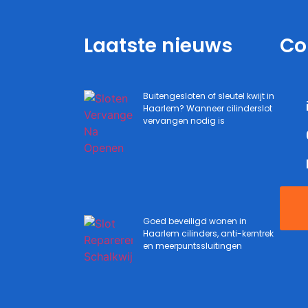
Laatste nieuws
Co
Buitengesloten of sleutel kwijt in
Haarlem? Wanneer cilinderslot
vervangen nodig is
Goed beveiligd wonen in
Haarlem cilinders, anti-kerntrek
en meerpuntssluitingen