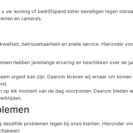
t u uw woning of bedrijfspand beter beveiligen tegen inbra
temen en camera’s.
kwaliteit, betrouwbaarheid en snelle service. Hieronder vi
nsen hebben jarenlange ervaring en beschikken over de ju
leem urgent kan zijn. Daarom streven wij ernaar om binnen 3
and.
n op elk moment van de dag voorkomen. Daarom bieden wij 
erktijden.
blemen
g dezelfde problemen tegen bij onze klanten. Hieronder vi
chakelen: