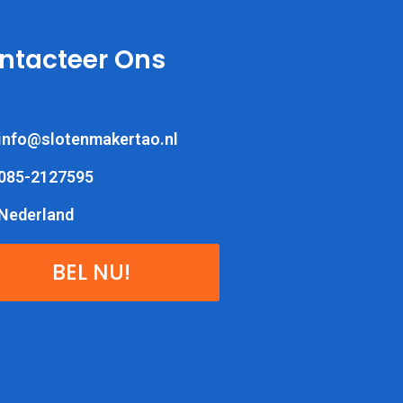
ntacteer Ons
info@slotenmakertao.nl
085-2127595
Nederland
BEL NU!