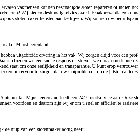
ze ervaren vakmensen kunnen beschadigde sloten repareren of indien no
erbeteren? Wij bieden deskundig advies over inbraakpreventie en kunn
n wij ook slotenmakerdiensten aan bedrijven. Wij kunnen uw bedrijfspa
tenmaker Mijnsheerenland:
hebben uitgebreide ervaring in het vak. Wij zorgen altijd voor een profe
 Daarom bieden wij een snelle respons en streven we ernaar om binnen 30
nd staat om onze eerlijkheid en transparantie. U kunt erop vertrouwen 
merken om ervoor te zorgen dat uw slotproblemen op de juiste manier 
lotenmaker Mijnsheerenland biedt een 24/7 noodservice aan. Onze slote
unnen voordoen en daarom zijn wij er om u snel en efficiënt te assister
k de hulp van een slotenmaker nodig heeft: