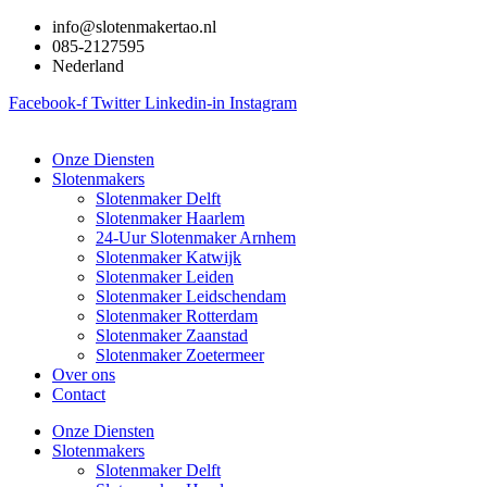
Ga
info@slotenmakertao.nl
naar
085-2127595
de
Nederland
inhoud
Facebook-f
Twitter
Linkedin-in
Instagram
Onze Diensten
Slotenmakers
Slotenmaker Delft
Slotenmaker Haarlem
24-Uur Slotenmaker Arnhem
Slotenmaker Katwijk
Slotenmaker Leiden
Slotenmaker Leidschendam
Slotenmaker Rotterdam
Slotenmaker Zaanstad
Slotenmaker Zoetermeer
Over ons
Contact
Onze Diensten
Slotenmakers
Slotenmaker Delft