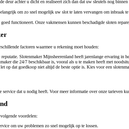
 de deur achter u dicht en realiseert zich dan dat uw sleutels nog bin
t belangrijk om zo snel mogelijk uw slot te laten vervangen om inbraak
eer goed functioneert. Onze vakmensen kunnen beschadigde sloten repare
ker
erschillende factoren waarmee u rekening moet houden:
reputatie. Slotenmaker Mijnsheerenland heeft jarenlange ervaring in he
maker die 24/7 beschikbaar is, vooral als u te maken heeft met noodsitu
let op dat goedkoop niet altijd de beste optie is. Kies voor een slotenmak
 service dat u nodig heeft. Voor meer informatie over onze tarieven ku
and
 volgende voordelen:
 service om uw problemen zo snel mogelijk op te lossen.