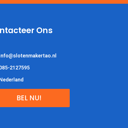
ntacteer Ons
info@slotenmakertao.nl
085-2127595
Nederland
BEL NU!