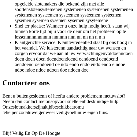
opgeleide slotemakers die bekend zijn met alle
soortenslotensystemenen systemenen systemenen systemenen
systemenen systeemen systeemen systeemen systeemen
sysemen sysemen sysemen sysemen sysytemene
Snel ter plaatse: Wanneer u onze hulp nodig heeft, staan wij
binnen korte tijd bij u voor de deur om het probleem op te
lossennnnnnnnnnn nnnnnn nnn nn nn nn n n n
Klantgerichte service: Klanttevredenhed staat bij ons hoog in
het vaandel. We luisterenn aandachtig naar uw wensen en
zorgen ervoor dat we aan al uw verwachtingenvoldoenndoen
doen doen doen doendoendoend oendoend oendoend
oendoend oendoend oe ndo endo endo endo endo e ndoe
ndoe ndoe ndoe ndoen doe ndoen doe
Contacteer ons
Bent u buitengeslotenn of heeftu andere problemem metuwslot?
Neem dan contact metonsopvoor snelle enhdeskundige hulp.
Onzeslotmakkerszijnaltijdbeschikbaaromu
tehelpenzodatuweigenweer veiligvoeltinuw eigen huis.
Blijf Veilig En Op De Hoogte