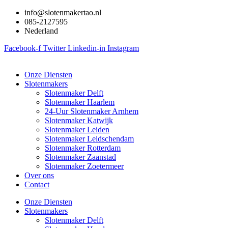
Ga
info@slotenmakertao.nl
naar
085-2127595
de
Nederland
inhoud
Facebook-f
Twitter
Linkedin-in
Instagram
Onze Diensten
Slotenmakers
Slotenmaker Delft
Slotenmaker Haarlem
24-Uur Slotenmaker Arnhem
Slotenmaker Katwijk
Slotenmaker Leiden
Slotenmaker Leidschendam
Slotenmaker Rotterdam
Slotenmaker Zaanstad
Slotenmaker Zoetermeer
Over ons
Contact
Onze Diensten
Slotenmakers
Slotenmaker Delft