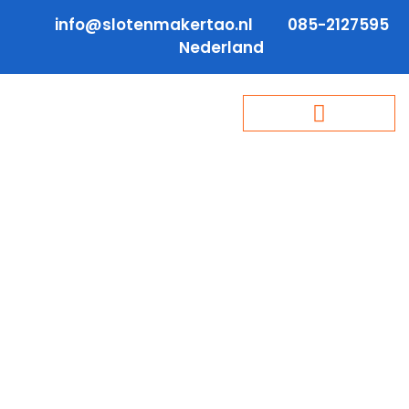
info@slotenmakertao.nl
085-2127595
Nederland
Professionele
Slotenmaker Nieuwer Ter
Aa
Staat u buitengesloten of werkt uw slot niet
meer naar behoren? Slotenmaker Nieuwer Ter
Aa is 24/7 beschikbaar om u snel en
vakkundig te helpen. Of het nu gaat om een