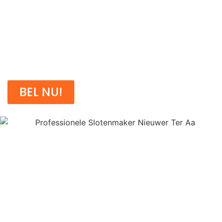
gebroken sleutel, een vastzittend slot of de
vervanging van oude cilinders, onze ervaren
monteurs lossen het probleem veilig en
schadevrij op, zodat u snel weer naar binnen
kunt.
BEL NU!