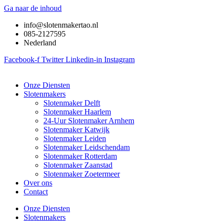
Ga naar de inhoud
info@slotenmakertao.nl
085-2127595
Nederland
Facebook-f
Twitter
Linkedin-in
Instagram
Onze Diensten
Slotenmakers
Slotenmaker Delft
Slotenmaker Haarlem
24-Uur Slotenmaker Arnhem
Slotenmaker Katwijk
Slotenmaker Leiden
Slotenmaker Leidschendam
Slotenmaker Rotterdam
Slotenmaker Zaanstad
Slotenmaker Zoetermeer
Over ons
Contact
Onze Diensten
Slotenmakers