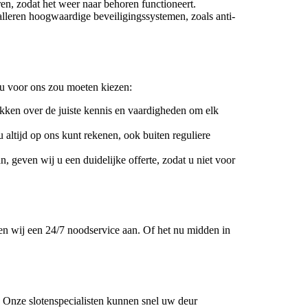
ren, zodat het weer naar behoren functioneert.
alleren hoogwaardige beveiligingssystemen, zoals anti-
 u voor ons zou moeten kiezen:
kken over de juiste kennis en vaardigheden om elk
 altijd op ons kunt rekenen, ook buiten reguliere
, geven wij u een duidelijke offerte, zodat u niet voor
en wij een 24/7 noodservice aan. Of het nu midden in
r. Onze slotenspecialisten kunnen snel uw deur