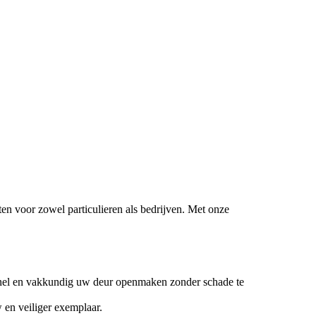
en voor zowel particulieren als bedrijven. Met onze
snel en vakkundig uw deur openmaken zonder schade te
 en veiliger exemplaar.