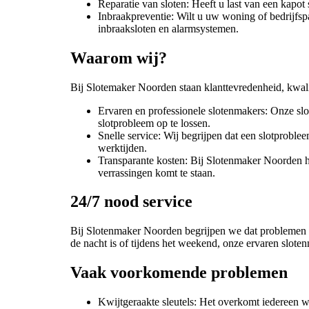
Reparatie van sloten: Heeft u last van een kapot
Inbraakpreventie: Wilt u uw woning of bedrijfsp
inbraaksloten en alarmsystemen.
Waarom wij?
Bij Slotemaker Noorden staan klanttevredenheid, kwali
Ervaren en professionele slotenmakers: Onze slo
slotprobleem op te lossen.
Snelle service: Wij begrijpen dat een slotproble
werktijden.
Transparante kosten: Bij Slotenmaker Noorden han
verrassingen komt te staan.
24/7 nood service
Bij Slotenmaker Noorden begrijpen we dat problemen me
de nacht is of tijdens het weekend, onze ervaren sloten
Vaak voorkomende problemen
Kwijtgeraakte sleutels: Het overkomt iedereen we