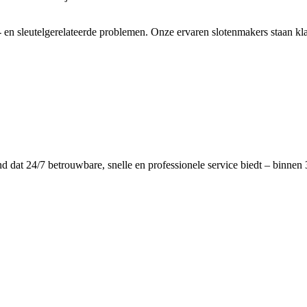
en sleutelgerelateerde problemen. Onze ervaren slotenmakers staan kla
dat 24/7 betrouwbare, snelle en professionele service biedt – binnen 3