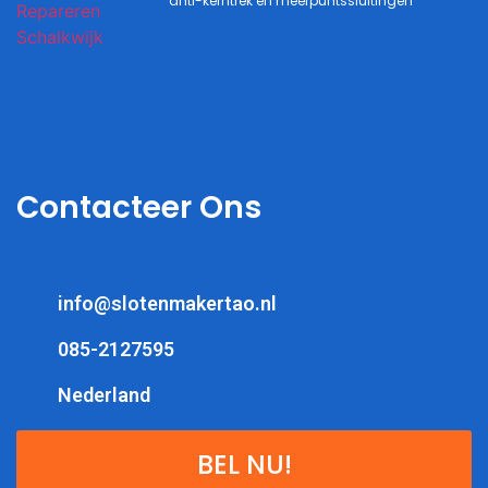
anti-kerntrek en meerpuntssluitingen
Contacteer Ons
info@slotenmakertao.nl
085-2127595
Nederland
BEL NU!