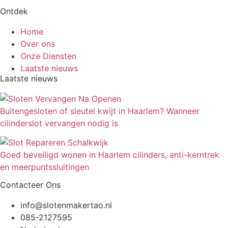
Ontdek
Home
Over ons
Onze Diensten
Laatste nieuws
Laatste nieuws
Buitengesloten of sleutel kwijt in Haarlem? Wanneer
cilinderslot vervangen nodig is
Goed beveiligd wonen in Haarlem cilinders, anti-kerntrek
en meerpuntssluitingen
Contacteer Ons
info@slotenmakertao.nl
085-2127595