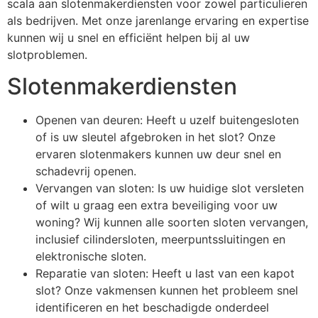
scala aan slotenmakerdiensten voor zowel particulieren
als bedrijven. Met onze jarenlange ervaring en expertise
kunnen wij u snel en efficiënt helpen bij al uw
slotproblemen.
Slotenmakerdiensten
Openen van deuren: Heeft u uzelf buitengesloten
of is uw sleutel afgebroken in het slot? Onze
ervaren slotenmakers kunnen uw deur snel en
schadevrij openen.
Vervangen van sloten: Is uw huidige slot versleten
of wilt u graag een extra beveiliging voor uw
woning? Wij kunnen alle soorten sloten vervangen,
inclusief cilindersloten, meerpuntssluitingen en
elektronische sloten.
Reparatie van sloten: Heeft u last van een kapot
slot? Onze vakmensen kunnen het probleem snel
identificeren en het beschadigde onderdeel