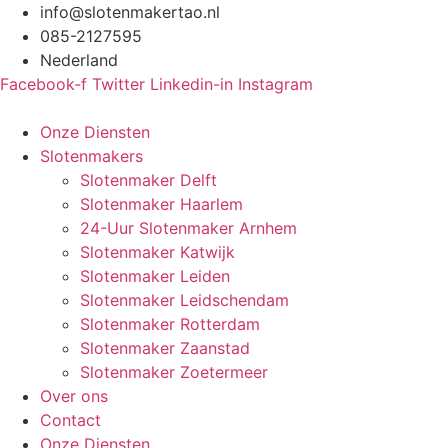
Ga
info@slotenmakertao.nl
naar
085-2127595
de
Nederland
inhoud
Facebook-f
Twitter
Linkedin-in
Instagram
Onze Diensten
Slotenmakers
Slotenmaker Delft
Slotenmaker Haarlem
24-Uur Slotenmaker Arnhem
Slotenmaker Katwijk
Slotenmaker Leiden
Slotenmaker Leidschendam
Slotenmaker Rotterdam
Slotenmaker Zaanstad
Slotenmaker Zoetermeer
Over ons
Contact
Onze Diensten