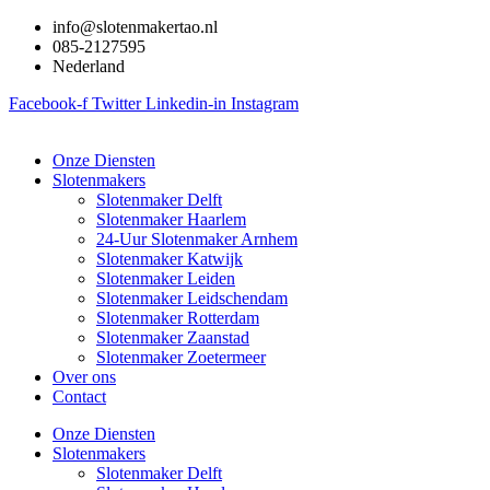
Ga
info@slotenmakertao.nl
naar
085-2127595
de
Nederland
inhoud
Facebook-f
Twitter
Linkedin-in
Instagram
Onze Diensten
Slotenmakers
Slotenmaker Delft
Slotenmaker Haarlem
24-Uur Slotenmaker Arnhem
Slotenmaker Katwijk
Slotenmaker Leiden
Slotenmaker Leidschendam
Slotenmaker Rotterdam
Slotenmaker Zaanstad
Slotenmaker Zoetermeer
Over ons
Contact
Onze Diensten
Slotenmakers
Slotenmaker Delft