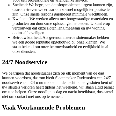
voor een professionele en vriendelijke service.
Snelheid: We begrijpen dat slotproblemen urgent kunnen zijn,
daarom streven we ernaar om zo snel mogelijk ter plaatse te
zijn. Onze snelle respons garandeert minimale wachttijden.
Kwaliteit: We werken alleen met hoogwaardige materialen en
producten om duurzame oplossingen te bieden. U kunt erop
vertrouwen dat onze sloten lang meegaan en uw woning
optimaal beveiligen.
Betrouwbaarheid: Als gerenommeerde slotenmaker hebben
we een goede reputatie opgebouwd bij onze klanten. We
staan bekend om onze betrouwbaarheid en eerlijkheid in al
onze diensten.
24/7 Noodservice
We begrijpen dat noodsituaties zich op elk moment van de dag
kunnen voordoen, daarom biedt Slotenmaker Oudemolen een 24/7
noodservice aan. Of u nu midden in de nacht buitengesloten bent of
uw sleutels verloren heeft tijdens het weekend, wij staan altijd paraat
om u te helpen. Onze noodlijn is dag en nacht bereikbaar, dus aarzel
niet om contact met ons op te nemen.
Vaak Voorkomende Problemen