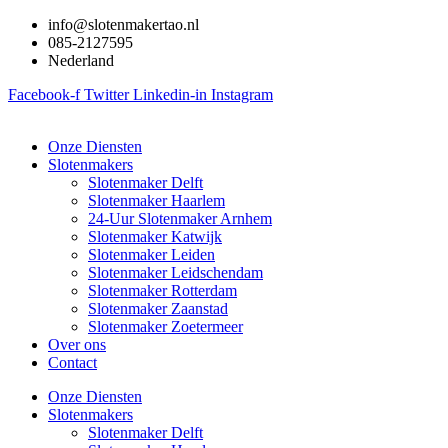
Ga
info@slotenmakertao.nl
naar
085-2127595
de
Nederland
inhoud
Facebook-f
Twitter
Linkedin-in
Instagram
Onze Diensten
Slotenmakers
Slotenmaker Delft
Slotenmaker Haarlem
24-Uur Slotenmaker Arnhem
Slotenmaker Katwijk
Slotenmaker Leiden
Slotenmaker Leidschendam
Slotenmaker Rotterdam
Slotenmaker Zaanstad
Slotenmaker Zoetermeer
Over ons
Contact
Onze Diensten
Slotenmakers
Slotenmaker Delft