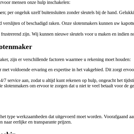
rvoor mensen onze hulp inschakelen:
en; per ongeluk uzelf buitensluiten zonder sleutels bij de hand. Gelu
jd verslijten of beschadigd raken. Onze slotenmakers kunnen uw kapott
rg frustrerend zijn. Wij kunnen nieuwe sleutels voor u maken en indien 
slotenmaker
ker, zijn er verschillende factoren waarmee u rekening moet houden:
r met voldoende ervaring en expertise in het vakgebied. Dit zorgt ervo
7 service aan, zodat u altijd kunt rekenen op hulp, ongeacht het tijdst
lende slotenmakers om ervoor te zorgen dat u niet te veel betaalt voor d
 het type werkzaamheden dat uitgevoerd moet worden. Voorafgaand aan e
n naar eerlijke en transparante prijzen.