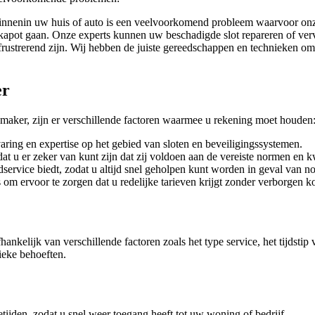
 binnenin uw huis of auto is een veelvoorkomend probleem waarvoor onz
en kapot gaan. Onze experts kunnen uw beschadigde slot repareren of v
g frustrerend zijn. Wij hebben de juiste gereedschappen en technieken o
er
maker, zijn er verschillende factoren waarmee u rekening moet houden
aring en expertise op het gebied van sloten en beveiligingssystemen.
odat u er zeker van kunt zijn dat zij voldoen aan de vereiste normen en k
ervice biedt, zodat u altijd snel geholpen kunt worden in geval van no
s om ervoor te zorgen dat u redelijke tarieven krijgt zonder verborgen k
nkelijk van verschillende factoren zoals het type service, het tijdstip
ieke behoeften.
etijden, zodat u snel weer toegang heeft tot uw woning of bedrijf.