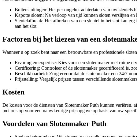
Buitensluitingen: Het per ongeluk achterlaten van uw sleutels
Kapotte sloten: Na verloop van tijd kunnen sloten verslijten 
Sleutelafbraak: Het afbreken van een sleutel in het slot kan er
aan het slot.
Factoren bij het kiezen van een slotenmak
Wanneer u op zoek bent naar een betrouwbare en professionele sloten
Ervaring en expertise: Kies voor een slotenmaker met ruime erv
Certificering: Controleer of de slotenmaker gecertificeerd is, z
Beschikbaarheid: Zorg ervoor dat de slotenmaker een 24/7 noods
Prijsstelling: Vergelijk prijzen tussen verschillende slotenmaker
Kosten
De kosten voor de diensten van Slotenmaker Puth kunnen variëren, afha
met ons op voor een nauwkeurige prijsopgave op basis van uw specif
Voordelen van Slotenmaker Puth
Snel en betrouwbaar: Wij streven naar snelle respons- en servic