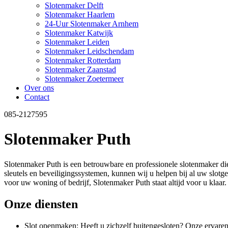
Slotenmaker Delft
Slotenmaker Haarlem
24-Uur Slotenmaker Arnhem
Slotenmaker Katwijk
Slotenmaker Leiden
Slotenmaker Leidschendam
Slotenmaker Rotterdam
Slotenmaker Zaanstad
Slotenmaker Zoetermeer
Over ons
Contact
085-2127595
Slotenmaker Puth
Slotenmaker Puth is een betrouwbare en professionele slotenmaker die
sleutels en beveiligingssystemen, kunnen wij u helpen bij al uw slotg
voor uw woning of bedrijf, Slotenmaker Puth staat altijd voor u klaar.
Onze diensten
Slot openmaken: Heeft u zichzelf buitengesloten? Onze ervaren