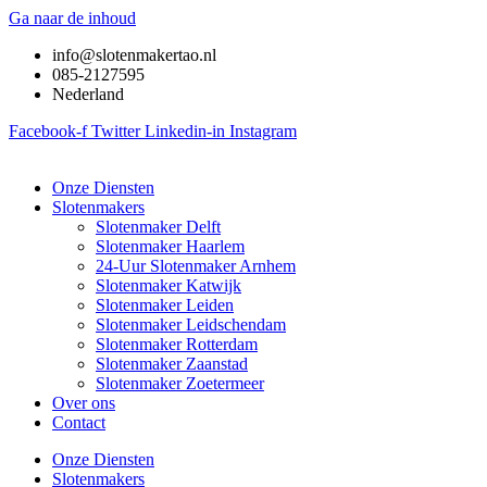
Ga naar de inhoud
info@slotenmakertao.nl
085-2127595
Nederland
Facebook-f
Twitter
Linkedin-in
Instagram
Onze Diensten
Slotenmakers
Slotenmaker Delft
Slotenmaker Haarlem
24-Uur Slotenmaker Arnhem
Slotenmaker Katwijk
Slotenmaker Leiden
Slotenmaker Leidschendam
Slotenmaker Rotterdam
Slotenmaker Zaanstad
Slotenmaker Zoetermeer
Over ons
Contact
Onze Diensten
Slotenmakers