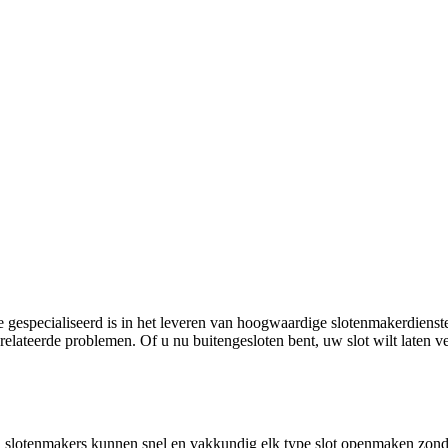
 gespecialiseerd is in het leveren van hoogwaardige slotenmakerdienste
erelateerde problemen. Of u nu buitengesloten bent, uw slot wilt laten 
 slotenmakers kunnen snel en vakkundig elk type slot openmaken zonde