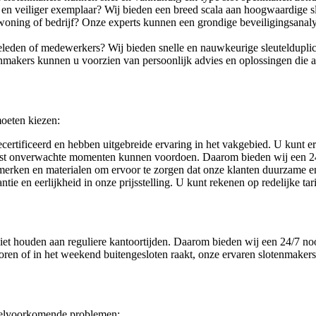
en veiliger exemplaar? Wij bieden een breed scala aan hoogwaardige sl
woning of bedrijf? Onze experts kunnen een grondige beveiligingsanaly
ilieleden of medewerkers? Wij bieden snelle en nauwkeurige sleutelduplic
nmakers kunnen u voorzien van persoonlijk advies en oplossingen die aa
oeten kiezen:
ecertificeerd en hebben uitgebreide ervaring in het vakgebied. U kunt 
eest onverwachte momenten kunnen voordoen. Daarom bieden wij een 24/
merken en materialen om ervoor te zorgen dat onze klanten duurzame e
ntie en eerlijkheid in onze prijsstelling. U kunt rekenen op redelijke t
iet houden aan reguliere kantoortijden. Daarom bieden wij een 24/7 nood
oren of in het weekend buitengesloten raakt, onze ervaren slotenmakers
veelvoorkomende problemen: