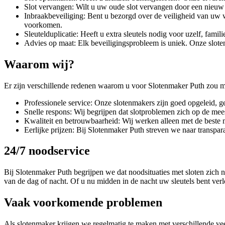
Slot vervangen: Wilt u uw oude slot vervangen door een nieuw 
Inbraakbeveiliging: Bent u bezorgd over de veiligheid van uw 
voorkomen.
Sleutelduplicatie: Heeft u extra sleutels nodig voor uzelf, fam
Advies op maat: Elk beveiligingsprobleem is uniek. Onze slote
Waarom wij?
Er zijn verschillende redenen waarom u voor Slotenmaker Puth zou m
Professionele service: Onze slotenmakers zijn goed opgeleid, g
Snelle respons: Wij begrijpen dat slotproblemen zich op de m
Kwaliteit en betrouwbaarheid: Wij werken alleen met de beste 
Eerlijke prijzen: Bij Slotenmaker Puth streven we naar transpara
24/7 noodservice
Bij Slotenmaker Puth begrijpen we dat noodsituaties met sloten zich n
van de dag of nacht. Of u nu midden in de nacht uw sleutels bent verl
Vaak voorkomende problemen
Als slotenmaker krijgen we regelmatig te maken met verschillende 