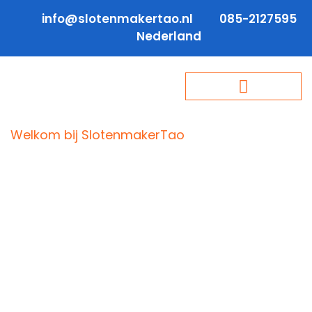
info@slotenmakertao.nl
085-2127595
Nederland
Welkom bij SlotenmakerTao
Slotenmaker
Rotterdam West
Gesloten deur in Delfshaven?
Cilinderprobleem in Middelland of het
Nieuwe Westen? Rotterdam West