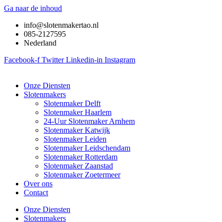
Ga naar de inhoud
info@slotenmakertao.nl
085-2127595
Nederland
Facebook-f
Twitter
Linkedin-in
Instagram
Onze Diensten
Slotenmakers
Slotenmaker Delft
Slotenmaker Haarlem
24-Uur Slotenmaker Arnhem
Slotenmaker Katwijk
Slotenmaker Leiden
Slotenmaker Leidschendam
Slotenmaker Rotterdam
Slotenmaker Zaanstad
Slotenmaker Zoetermeer
Over ons
Contact
Onze Diensten
Slotenmakers