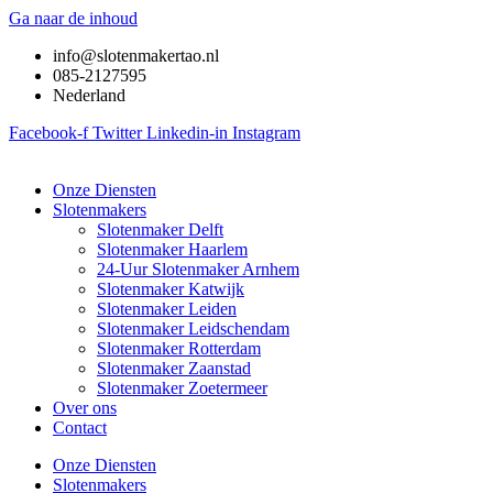
Ga naar de inhoud
info@slotenmakertao.nl
085-2127595
Nederland
Facebook-f
Twitter
Linkedin-in
Instagram
Onze Diensten
Slotenmakers
Slotenmaker Delft
Slotenmaker Haarlem
24-Uur Slotenmaker Arnhem
Slotenmaker Katwijk
Slotenmaker Leiden
Slotenmaker Leidschendam
Slotenmaker Rotterdam
Slotenmaker Zaanstad
Slotenmaker Zoetermeer
Over ons
Contact
Onze Diensten
Slotenmakers